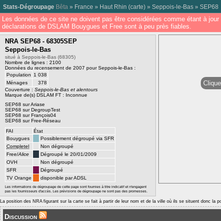
Stats-Dégroupage
Bêta
»
France
»
Haut Rhin
(
carte
) »
Seppois-le-Bas
»
SEP68
Les données de ce site ne doivent pas être considérées comme étant à jour 
déclarations de DSLAM Bouygues et Free sont à peu près fiables.
NRA SEP68 - 68305SEP
Seppois-le-Bas
situé à Seppois-le-Bas (68305)
Nombre de lignes : 2100
Données du recensement de 2007 pour Seppois-le-Bas :
Population
1 038
Clique
Ménages
378
Couverture :
Seppois-le-Bas et alentours
Marque de(s) DSLAM FT : Inconnue
SEP68 sur Ariase
SEP68 sur DegroupTest
SEP68 sur François04
SEP68 sur Free-Réseau
FAI
État
Bouygues
Possiblement dégroupé via SFR
Completel
Non dégroupé
Free/
Alice
Dégroupé le 20/01/2009
OVH
Non dégroupé
SFR
Dégroupé
TV Orange
disponible par ADSL
Les informations de dégroupage de cette page sont fournies à titre indicatif et n'engagent
pas les fournisseurs d'accès. Les prévisions de dégroupage ne sont pas des promesses.
La position des NRA figurant sur la carte se fait à partir de leur nom et de la ville où ils se situent donc la 
Discussion