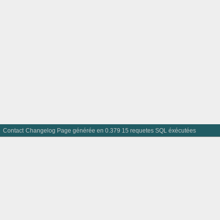
Contact
Changelog
Page générée en 0.379 15 requetes SQL éxécutées