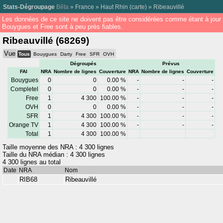
Stats-Dégroupage
Bêta
»
France
»
Haut Rhin
(
carte
) »
Ribeauvillé
Les données de ce site ne doivent pas être considérées comme étant à jour
Bouygues et Free sont à peu près fiables.
Ribeauvillé (68269)
Vue
Tous
Bouygues
Darty
Free
SFR
OVH
Dégroupés
Prévus
FAI
NRA
Nombre de lignes
Couverture
NRA
Nombre de lignes
Couverture
Bouygues
0
0
0.00 %
-
-
-
Completel
0
0
0.00 %
-
-
-
Free
1
4 300
100.00 %
-
-
-
OVH
0
0
0.00 %
-
-
-
SFR
1
4 300
100.00 %
-
-
-
Orange TV
1
4 300
100.00 %
-
-
-
Total
1
4 300
100.00 %
Taille moyenne des NRA : 4 300 lignes
Taille du NRA médian : 4 300 lignes
4 300 lignes au total
Date
NRA
Nom
RIB68
Ribeauvillé