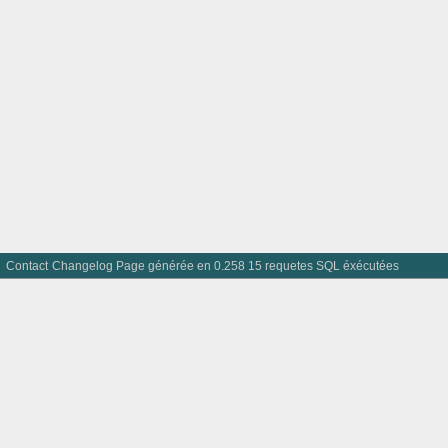
Contact
Changelog
Page générée en 0.258 15 requetes SQL éxécutées