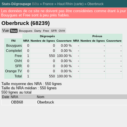
Stats-Dégroupage
Bêta
»
France
»
Haut Rhin
(
carte
) »
Oberbruck
Les données de ce site ne doivent pas être considérées comme étant à jour
Bouygues et Free sont à peu près fiables.
Oberbruck (68239)
Vue
Tous
Bouygues
Darty
Free
SFR
OVH
Dégroupés
Prévus
FAI
NRA
Nombre de lignes
Couverture
NRA
Nombre de lignes
Couverture
Bouygues
0
0
0.00 %
-
-
-
Completel
0
0
0.00 %
-
-
-
Free
1
550
100.00 %
-
-
-
OVH
0
0
0.00 %
-
-
-
SFR
0
0
0.00 %
-
-
-
Orange TV
0
0
0.00 %
-
-
-
Total
1
550
100.00 %
Taille moyenne des NRA : 550 lignes
Taille du NRA médian : 550 lignes
550 lignes au total
Date
NRA
Nom
OBB68
Oberbruck