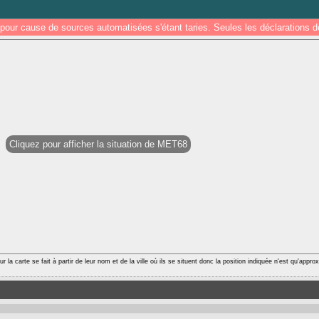
pour cause de sources automatisées s'étant taries. Seules les déclarations
Cliquez pour afficher la situation de MET68
r la carte se fait à partir de leur nom et de la ville où ils se situent donc la position indiquée n'est qu'appro