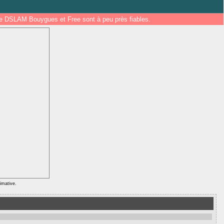
 de DSLAM Bouygues et Free sont à peu près fiables.
ximative.