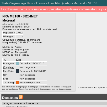
Stats-Dégroupage
Bêta
»
France
»
Haut Rhin
(
carte
) »
Metzeral
»
MET68
Les données de ce site ne doivent pas être considérées comme étant à jour 
NRA MET68 - 68204MET
Metzeral
situé à Metzeral (68204)
Nombre de lignes : 1500
Données du recensement de 1999 pour Metzeral :
Population
1 072
Ménages
-
Couverture :
Metzeral et alentours
Marque de(s) DSLAM FT : Inconnue
MET68 sur Ariase
MET68 sur DegroupTest
MET68 sur François04
MET68 sur Free-Réseau
FAI
État
Bouygues
Déclaré le 29/08/2016
Completel
Non dégroupé
Free/
Alice
Dégroupé le 16/12/2011
OVH
Non dégroupé
SFR
Non dégroupé
TV Orange
disponible par ADSL
Les informations de dégroupage de cette page sont fournies à titre indicatif et n'engagent
La position des NRA figurant su
pas les fournisseurs d'accès. Les prévisions de dégroupage ne sont pas des promesses.
Discussion
ZZ29, le 14/05/2011 à 20:28:28
TV d'orange disponible