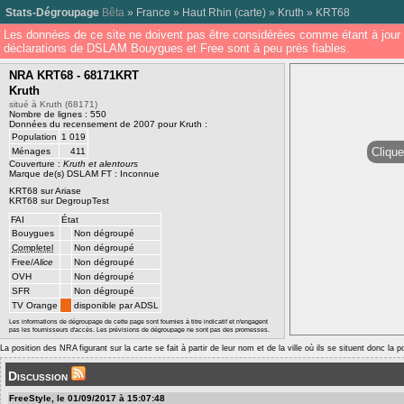
Stats-Dégroupage
Bêta
»
France
»
Haut Rhin
(
carte
) »
Kruth
»
KRT68
Les données de ce site ne doivent pas être considérées comme étant à jour 
déclarations de DSLAM Bouygues et Free sont à peu près fiables.
NRA KRT68 - 68171KRT
Kruth
situé à Kruth (68171)
Nombre de lignes : 550
Données du recensement de 2007 pour Kruth :
Population
1 019
Clique
Ménages
411
Couverture :
Kruth et alentours
Marque de(s) DSLAM FT : Inconnue
KRT68 sur Ariase
KRT68 sur DegroupTest
FAI
État
Bouygues
Non dégroupé
Completel
Non dégroupé
Free/
Alice
Non dégroupé
OVH
Non dégroupé
SFR
Non dégroupé
TV Orange
disponible par ADSL
Les informations de dégroupage de cette page sont fournies à titre indicatif et n'engagent
pas les fournisseurs d'accès. Les prévisions de dégroupage ne sont pas des promesses.
La position des NRA figurant sur la carte se fait à partir de leur nom et de la ville où ils se situent donc la 
Discussion
FreeStyle, le 01/09/2017 à 15:07:48