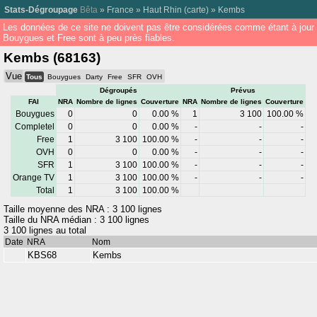
Stats-Dégroupage
Bêta
»
France
»
Haut Rhin
(
carte
) »
Kembs
Les données de ce site ne doivent pas être considérées comme étant à jour
Bouygues et Free sont à peu près fiables.
Kembs (68163)
Vue
Tous
Bouygues
Darty
Free
SFR
OVH
Dégroupés
Prévus
FAI
NRA
Nombre de lignes
Couverture
NRA
Nombre de lignes
Couverture
Bouygues
0
0
0.00 %
1
3 100
100.00 %
Completel
0
0
0.00 %
-
-
-
Free
1
3 100
100.00 %
-
-
-
OVH
0
0
0.00 %
-
-
-
SFR
1
3 100
100.00 %
-
-
-
Orange TV
1
3 100
100.00 %
-
-
-
Total
1
3 100
100.00 %
Taille moyenne des NRA : 3 100 lignes
Taille du NRA médian : 3 100 lignes
3 100 lignes au total
Date
NRA
Nom
KBS68
Kembs