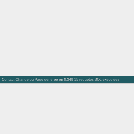
Contact
Changelog
Page générée en 0.349 15 requetes SQL éxécutées