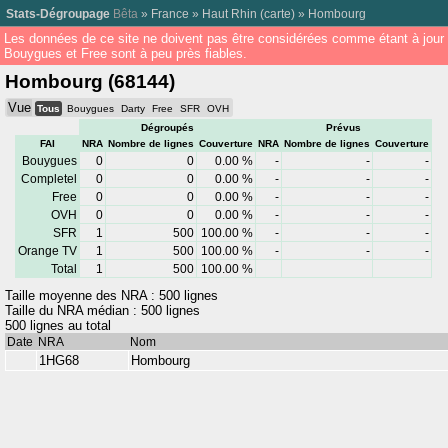
Stats-Dégroupage
Bêta
»
France
»
Haut Rhin
(
carte
) »
Hombourg
Les données de ce site ne doivent pas être considérées comme étant à jour
Bouygues et Free sont à peu près fiables.
Hombourg (68144)
Vue
Tous
Bouygues
Darty
Free
SFR
OVH
Dégroupés
Prévus
FAI
NRA
Nombre de lignes
Couverture
NRA
Nombre de lignes
Couverture
Bouygues
0
0
0.00 %
-
-
-
Completel
0
0
0.00 %
-
-
-
Free
0
0
0.00 %
-
-
-
OVH
0
0
0.00 %
-
-
-
SFR
1
500
100.00 %
-
-
-
Orange TV
1
500
100.00 %
-
-
-
Total
1
500
100.00 %
Taille moyenne des NRA : 500 lignes
Taille du NRA médian : 500 lignes
500 lignes au total
Date
NRA
Nom
1HG68
Hombourg