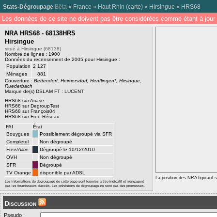
Stats-Dégroupage
Bêta
»
France
»
Haut Rhin
(
carte
) »
Hirsingue
»
HRS68
Les données de ce site ne doivent pas être considérées comme étant à jour 
NRA HRS68 - 68138HRS
Hirsingue
situé à Hirsingue (68138)
Nombre de lignes : 1900
Données du recensement de 2005 pour Hirsingue :
Population
2 127
Ménages
881
Couverture :
Bettendorf, Heimersdorf, Henflingen*, Hirsingue,
Ruederbach
Marque de(s) DSLAM FT : LUCENT
HRS68 sur Ariase
HRS68 sur DegroupTest
HRS68 sur François04
HRS68 sur Free-Réseau
FAI
État
Bouygues
Possiblement dégroupé via SFR
Completel
Non dégroupé
Free/
Alice
Dégroupé le 10/12/2010
OVH
Non dégroupé
SFR
Dégroupé
TV Orange
disponible par ADSL
La position des NRA figurant su
Les informations de dégroupage de cette page sont fournies à titre indicatif et n'engagent
pas les fournisseurs d'accès. Les prévisions de dégroupage ne sont pas des promesses.
Discussion
Pseudo :