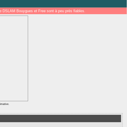
 de DSLAM Bouygues et Free sont à peu près fiables.
ximative.