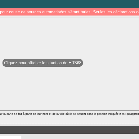
pour cause de sources automatisées s'étant taries. Seules les déclarations
Cliquez pour afficher la situation de HRS68
r la carte se fait à partir de leur nom et de la ville où ils se situent donc la position indiquée n'est qu'appro