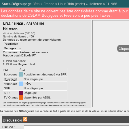
Stats-Dégroupage
Bêta
»
France
»
Haut Rhin
(
carte
) »
Heiteren
»
1HN68
Les données de ce site ne doivent pas être considérées comme étant à jour 
déclarations de DSLAM Bouygues et Free sont à peu près fiables.
NRA 1HN68 - 681301HN
Heiteren
situé à Heiteren (68130)
Nombre de lignes : 450
Données du recensement de pour Heiteren :
Population
-
Clique
Ménages
-
Couverture :
Heiteren et alentours
Marque de(s) DSLAM FT :
1HN68 sur Ariase
1HN68 sur DegroupTest
FAI
État
Bouygues
Possiblement dégroupé via SFR
Completel
Non dégroupé
Free/
Alice
Prévu
OVH
Non dégroupé
SFR
Dégroupé
TV Orange
disponible par ADSL
Les informations de dégroupage de cette page sont fournies à titre indicatif et n'engagent
pas les fournisseurs d'accès. Les prévisions de dégroupage ne sont pas des promesses.
La position des NRA figurant sur la carte se fait à partir de leur nom et de la ville où ils se situent donc la 
Discussion
Pseudo :