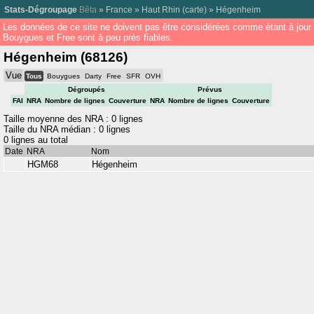
Stats-Dégroupage
Bêta
»
France
»
Haut Rhin
(
carte
) »
Hégenheim
Les données de ce site ne doivent pas être considérées comme étant à jour
Bouygues et Free sont à peu près fiables.
Hégenheim (68126)
Vue
Tous
Bouygues
Darty
Free
SFR
OVH
Dégroupés
Prévus
FAI
NRA
Nombre de lignes
Couverture
NRA
Nombre de lignes
Couverture
Taille moyenne des NRA : 0 lignes
Taille du NRA médian : 0 lignes
0 lignes au total
Date
NRA
Nom
HGM68
Hégenheim