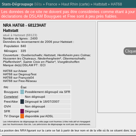
Stats-Dégroupage
Bêta
»
France
»
Haut Rhin
(
carte
) »
Hattstatt
»
HAT68
Les données de ce site ne doivent pas être considérées comme étant à jour 
déclarations de DSLAM Bouygues et Free sont à peu près fiables.
NRA HAT68 - 68123HAT
Hattstatt
situé à Hattstatt (68123)
Nombre de lignes : 2400
Données du recensement de 2006 pour Hattstatt :
Population
840
Clique
Ménages
335
Couverture :
Gueberschwihr, Hattstatt, Herrlisheim pres Colmar,
Husseren les Chateaux, Niederhergheim*, Obermorschwihr,
Pfaffenheim*, Sainte Croix en Plaine*, Voegtlinshoffen
Marque de(s) DSLAM FT : ECI
HAT68 sur Ariase
HAT68 sur DegroupTest
HAT68 sur François04
HAT68 sur Free-Réseau
FAI
État
Bouygues
Possiblement dégroupé via SFR
Completel
Non dégroupé
Free/
Alice
Dégroupé le 18/07/2007
OVH
Non dégroupé
SFR
Dégroupé
TV Orange
disponible par ADSL
Les informations de dégroupage de cette page sont fournies à titre indicatif et n'engagent
pas les fournisseurs d'accès. Les prévisions de dégroupage ne sont pas des promesses.
La position des NRA figurant sur la carte se fait à partir de leur nom et de la ville où ils se situent donc la 