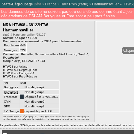
Stats-Dégroupage
Bêta
»
France
»
Haut Rhin
(
carte
) »
Hartmannswiller
»
HTW6
Les données de ce site ne doivent pas être considérées comme étant à jour 
déclarations de DSLAM Bouygues et Free sont à peu près fiables.
NRA HTW68 - 68122HTW
Hartmannswiller
situé à Hartmannswiller (68122)
Nombre de lignes : 1200
Données du recensement de 2004 pour Hartmannswiller :
Population
646
Clique
Ménages
229
Couverture :
Berrwiller, Hartmannswiller - Vieil Armand, Soultz*,
Wuenheim*
Marque de(s) DSLAM FT : ECI
HTW68 sur Ariase
HTW68 sur DegroupTest
HTW68 sur François04
HTW68 sur Free-Réseau
FAI
État
Bouygues
Non dégroupé
Completel
Non dégroupé
Free/
Alice
Dégroupé le 27/08/2013
OVH
Non dégroupé
SFR
Non dégroupé
TV Orange
disponible par ADSL
Les informations de dégroupage de cette page sont fournies à titre indicatif et n'engagent
pas les fournisseurs d'accès. Les prévisions de dégroupage ne sont pas des promesses.
La position des NRA figurant sur la carte se fait à partir de leur nom et de la ville où ils se situent donc la 