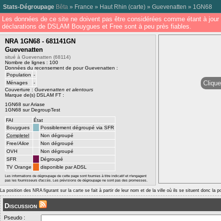
Stats-Dégroupage
Bêta
»
France
»
Haut Rhin
(
carte
) »
Guevenatten
»
1GN68
Les données de ce site ne doivent pas être considérées comme étant à jour 
déclarations de DSLAM Bouygues et Free sont à peu près fiables.
NRA 1GN68 - 681141GN
Guevenatten
situé à Guevenatten (68114)
Nombre de lignes : 100
Données du recensement de pour Guevenatten :
Population
-
Clique
Ménages
-
Couverture :
Guevenatten et alentours
Marque de(s) DSLAM FT :
1GN68 sur Ariase
1GN68 sur DegroupTest
FAI
État
Bouygues
Possiblement dégroupé via SFR
Completel
Non dégroupé
Free/
Alice
Non dégroupé
OVH
Non dégroupé
SFR
Dégroupé
TV Orange
disponible par ADSL
Les informations de dégroupage de cette page sont fournies à titre indicatif et n'engagent
pas les fournisseurs d'accès. Les prévisions de dégroupage ne sont pas des promesses.
La position des NRA figurant sur la carte se fait à partir de leur nom et de la ville où ils se situent donc la 
Discussion
Pseudo :