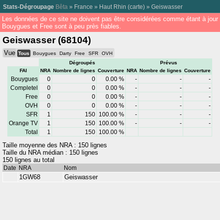
Stats-Dégroupage
Bêta
»
France
»
Haut Rhin
(
carte
) »
Geiswasser
Les données de ce site ne doivent pas être considérées comme étant à jour
Bouygues et Free sont à peu près fiables.
Geiswasser (68104)
Vue
Tous
Bouygues
Darty
Free
SFR
OVH
Dégroupés
Prévus
FAI
NRA
Nombre de lignes
Couverture
NRA
Nombre de lignes
Couverture
Bouygues
0
0
0.00 %
-
-
-
Completel
0
0
0.00 %
-
-
-
Free
0
0
0.00 %
-
-
-
OVH
0
0
0.00 %
-
-
-
SFR
1
150
100.00 %
-
-
-
Orange TV
1
150
100.00 %
-
-
-
Total
1
150
100.00 %
Taille moyenne des NRA : 150 lignes
Taille du NRA médian : 150 lignes
150 lignes au total
Date
NRA
Nom
1GW68
Geiswasser