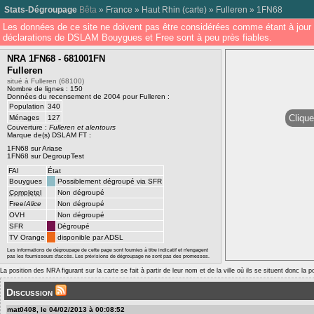
Stats-Dégroupage
Bêta
»
France
»
Haut Rhin
(
carte
) »
Fulleren
»
1FN68
Les données de ce site ne doivent pas être considérées comme étant à jour 
déclarations de DSLAM Bouygues et Free sont à peu près fiables.
NRA 1FN68 - 681001FN
Fulleren
situé à Fulleren (68100)
Nombre de lignes : 150
Données du recensement de 2004 pour Fulleren :
Population
340
Clique
Ménages
127
Couverture :
Fulleren et alentours
Marque de(s) DSLAM FT :
1FN68 sur Ariase
1FN68 sur DegroupTest
FAI
État
Bouygues
Possiblement dégroupé via SFR
Completel
Non dégroupé
Free/
Alice
Non dégroupé
OVH
Non dégroupé
SFR
Dégroupé
TV Orange
disponible par ADSL
Les informations de dégroupage de cette page sont fournies à titre indicatif et n'engagent
pas les fournisseurs d'accès. Les prévisions de dégroupage ne sont pas des promesses.
La position des NRA figurant sur la carte se fait à partir de leur nom et de la ville où ils se situent donc la 
Discussion
mat0408, le 04/02/2013 à 00:08:52