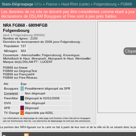
Stats-Dégroupage
Bêta
»
France
»
Haut Rhin
(
carte
) »
Folgensbourg
»
FGB68
Les données de ce site ne doivent pas être considérées comme étant à jour 
déclarations de DSLAM Bouygues et Free sont à peu près fiables.
NRA FGB68 - 68094FGB
Folgensbourg
situé à Folgensbourg (68094)
Nombre de lignes : 2100
Données du recensement de 2006 pour Folgensbourg :
Population
727
Clique
Ménages
302
Couverture :
Attenschwiller, Folgensbourg, Knoeringue,
Michelbach le Haut, Muespach, Muespach le Haut, Wentzwiller
Marque de(s) DSLAM FT : LUCENT
FGB68 sur Ariase
FGB68 sur DegroupTest
FGB68 sur François04
FGB68 sur Free-Réseau
FAI
État
Bouygues
Possiblement dégroupé via SFR
Completel
Non dégroupé
Free/
Alice
Dégroupé le 02/01/2008
OVH
Non dégroupé
SFR
Dégroupé
TV Orange
disponible par ADSL
Les informations de dégroupage de cette page sont fournies à titre indicatif et n'engagent
pas les fournisseurs d'accès. Les prévisions de dégroupage ne sont pas des promesses.
La position des NRA figurant sur la carte se fait à partir de leur nom et de la ville où ils se situent donc la 