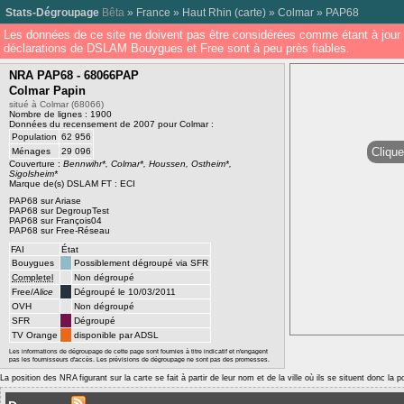
Stats-Dégroupage
Bêta
»
France
»
Haut Rhin
(
carte
) »
Colmar
»
PAP68
Les données de ce site ne doivent pas être considérées comme étant à jour 
déclarations de DSLAM Bouygues et Free sont à peu près fiables.
NRA PAP68 - 68066PAP
Colmar Papin
situé à Colmar (68066)
Nombre de lignes : 1900
Données du recensement de 2007 pour Colmar :
Population
62 956
Clique
Ménages
29 096
Couverture :
Bennwihr*, Colmar*, Houssen, Ostheim*,
Sigolsheim*
Marque de(s) DSLAM FT : ECI
PAP68 sur Ariase
PAP68 sur DegroupTest
PAP68 sur François04
PAP68 sur Free-Réseau
FAI
État
Bouygues
Possiblement dégroupé via SFR
Completel
Non dégroupé
Free/
Alice
Dégroupé le 10/03/2011
OVH
Non dégroupé
SFR
Dégroupé
TV Orange
disponible par ADSL
Les informations de dégroupage de cette page sont fournies à titre indicatif et n'engagent
pas les fournisseurs d'accès. Les prévisions de dégroupage ne sont pas des promesses.
La position des NRA figurant sur la carte se fait à partir de leur nom et de la ville où ils se situent donc la 