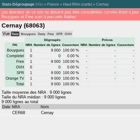
Stats-Dégroupage
Bêta
»
France
»
Haut Rhin
(
carte
) »
Cernay
Les données de ce site ne doivent pas être considérées comme étant à jour
Bouygues et Free sont à peu près fiables.
Cernay (68063)
Vue
Tous
Bouygues
Darty
Free
SFR
OVH
Dégroupés
Prévus
FAI
NRA
Nombre de lignes
Couverture
NRA
Nombre de lignes
Couverture
Bouygues
1
9 000
100.00 %
-
-
-
Completel
0
0
0.00 %
-
-
-
Free
1
9 000
100.00 %
-
-
-
OVH
0
0
0.00 %
-
-
-
SFR
1
9 000
100.00 %
-
-
-
Orange TV
1
9 000
100.00 %
-
-
-
Total
1
9 000
100.00 %
Taille moyenne des NRA : 9 000 lignes
Taille du NRA médian : 9 000 lignes
9 000 lignes au total
Date
NRA
Nom
CER68
Cernay