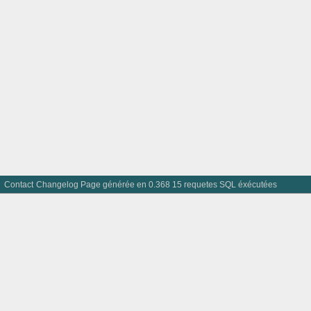
Contact
Changelog
Page générée en 0.368 15 requetes SQL éxécutées