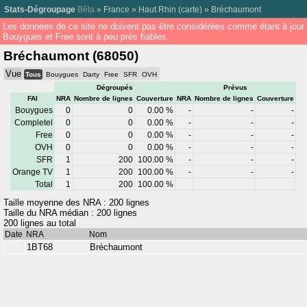
Stats-Dégroupage
Bêta
»
France
»
Haut Rhin
(
carte
) »
Bréchaumont
Les données de ce site ne doivent pas être considérées comme étant à jour
Bouygues et Free sont à peu près fiables.
Bréchaumont (68050)
Vue
Tous
Bouygues
Darty
Free
SFR
OVH
Dégroupés
Prévus
FAI
NRA
Nombre de lignes
Couverture
NRA
Nombre de lignes
Couverture
Bouygues
0
0
0.00 %
-
-
-
Completel
0
0
0.00 %
-
-
-
Free
0
0
0.00 %
-
-
-
OVH
0
0
0.00 %
-
-
-
SFR
1
200
100.00 %
-
-
-
Orange TV
1
200
100.00 %
-
-
-
Total
1
200
100.00 %
Taille moyenne des NRA : 200 lignes
Taille du NRA médian : 200 lignes
200 lignes au total
Date
NRA
Nom
1BT68
Bréchaumont