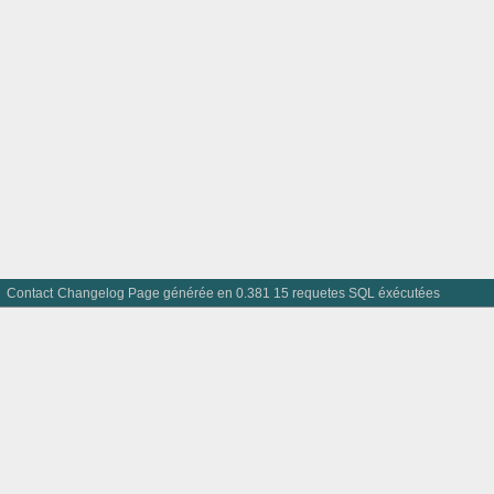
Contact
Changelog
Page générée en 0.381 15 requetes SQL éxécutées