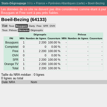
Stats-Dégroupage
Bêta
»
France
»
Pyrénées Atlantiques
(
carte
) »
Boeil-Bezing
Les données de ce site ne doivent pas être considérées comme étant à jour
Bouygues et Free sont à peu près fiables.
Boeil-Bezing (64133)
Vue
Tous
Bouygues
Darty
Free
SFR
OVH
Tous
Prévus
Déclarés
Dégroupés
Dégroupés
Prévus
FAI
NRA
Nombre de lignes
Couverture
NRA
Nombre de lignes
Couverture
Bouygues
1
2 200
100.00 %
-
-
-
Completel
0
0
0.00 %
-
-
-
Free
1
2 200
100.00 %
-
-
-
OVH
0
0
0.00 %
-
-
-
SFR
1
2 200
100.00 %
-
-
-
Orange TV
1
2 200
100.00 %
-
-
-
Total
1
2 200
100.00 %
Taille du NRA médian : 0 lignes
0 lignes au total
Date
NRA
Nom