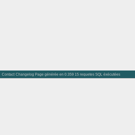
Contact
Changelog
Page générée en 0.359 15 requetes SQL éxécutées