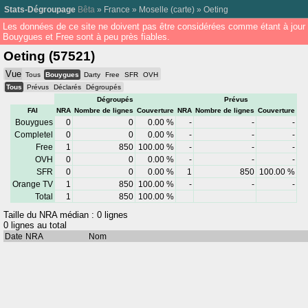
Stats-Dégroupage
Bêta
»
France
»
Moselle
(
carte
) »
Oeting
Les données de ce site ne doivent pas être considérées comme étant à jour
Bouygues et Free sont à peu près fiables.
Oeting (57521)
Vue
Tous
Bouygues
Darty
Free
SFR
OVH
Tous
Prévus
Déclarés
Dégroupés
Dégroupés
Prévus
FAI
NRA
Nombre de lignes
Couverture
NRA
Nombre de lignes
Couverture
Bouygues
0
0
0.00 %
-
-
-
Completel
0
0
0.00 %
-
-
-
Free
1
850
100.00 %
-
-
-
OVH
0
0
0.00 %
-
-
-
SFR
0
0
0.00 %
1
850
100.00 %
Orange TV
1
850
100.00 %
-
-
-
Total
1
850
100.00 %
Taille du NRA médian : 0 lignes
0 lignes au total
Date
NRA
Nom