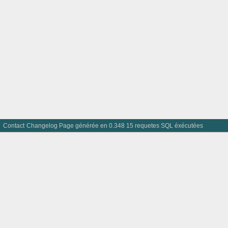
Contact
Changelog
Page générée en 0.348 15 requetes SQL éxécutées