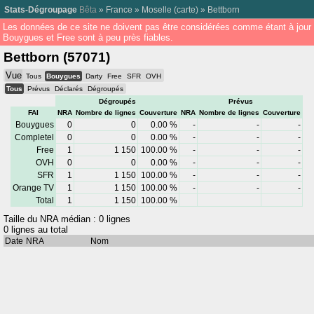
Stats-Dégroupage
Bêta
»
France
»
Moselle
(
carte
) »
Bettborn
Les données de ce site ne doivent pas être considérées comme étant à jour
Bouygues et Free sont à peu près fiables.
Bettborn (57071)
Vue
Tous
Bouygues
Darty
Free
SFR
OVH
Tous
Prévus
Déclarés
Dégroupés
Dégroupés
Prévus
FAI
NRA
Nombre de lignes
Couverture
NRA
Nombre de lignes
Couverture
Bouygues
0
0
0.00 %
-
-
-
Completel
0
0
0.00 %
-
-
-
Free
1
1 150
100.00 %
-
-
-
OVH
0
0
0.00 %
-
-
-
SFR
1
1 150
100.00 %
-
-
-
Orange TV
1
1 150
100.00 %
-
-
-
Total
1
1 150
100.00 %
Taille du NRA médian : 0 lignes
0 lignes au total
Date
NRA
Nom