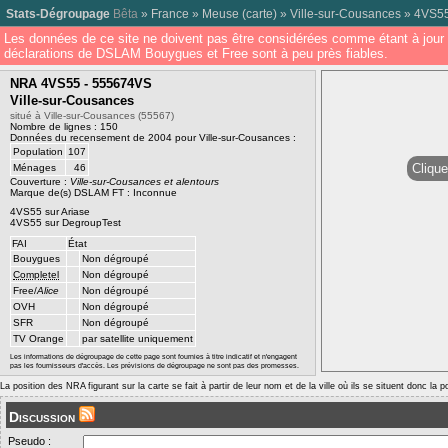
Stats-Dégroupage
Bêta
»
France
»
Meuse
(
carte
) »
Ville-sur-Cousances
»
4VS5
Les données de ce site ne doivent pas être considérées comme étant à jour 
déclarations de DSLAM Bouygues et Free sont à peu près fiables.
NRA 4VS55 - 555674VS
Ville-sur-Cousances
situé à Ville-sur-Cousances (55567)
Nombre de lignes : 150
Données du recensement de 2004 pour Ville-sur-Cousances :
Population
107
Clique
Ménages
46
Couverture :
Ville-sur-Cousances et alentours
Marque de(s) DSLAM FT : Inconnue
4VS55 sur Ariase
4VS55 sur DegroupTest
FAI
État
Bouygues
Non dégroupé
Completel
Non dégroupé
Free/
Alice
Non dégroupé
OVH
Non dégroupé
SFR
Non dégroupé
TV Orange
par satellite uniquement
Les informations de dégroupage de cette page sont fournies à titre indicatif et n'engagent
pas les fournisseurs d'accès. Les prévisions de dégroupage ne sont pas des promesses.
La position des NRA figurant sur la carte se fait à partir de leur nom et de la ville où ils se situent donc la 
Discussion
Pseudo :