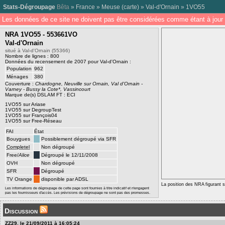
Stats-Dégroupage
Bêta
»
France
»
Meuse
(
carte
) »
Val-d'Ornain
»
1VO55
Les données de ce site ne doivent pas être considérées comme étant à jour 
NRA 1VO55 - 553661VO
Val-d'Ornain
situé à Val-d'Ornain (55366)
Nombre de lignes : 800
Données du recensement de 2007 pour Val-d'Ornain :
Population
962
Ménages
380
Couverture :
Chardogne, Neuville sur Ornain, Val d'Ornain -
Varney - Bussy la Cote*, Vassincourt
Marque de(s) DSLAM FT : ECI
1VO55 sur Ariase
1VO55 sur DegroupTest
1VO55 sur François04
1VO55 sur Free-Réseau
FAI
État
Bouygues
Possiblement dégroupé via SFR
Completel
Non dégroupé
Free/
Alice
Dégroupé le 12/11/2008
OVH
Non dégroupé
SFR
Dégroupé
TV Orange
disponible par ADSL
La position des NRA figurant su
Les informations de dégroupage de cette page sont fournies à titre indicatif et n'engagent
pas les fournisseurs d'accès. Les prévisions de dégroupage ne sont pas des promesses.
Discussion
ZZ29, le 21/09/2011 à 16:05:24