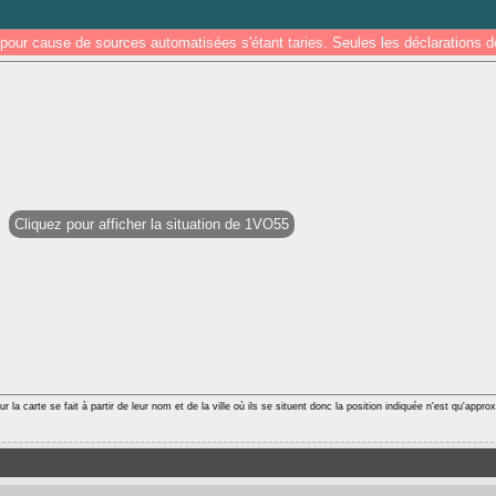
pour cause de sources automatisées s'étant taries. Seules les déclarations
Cliquez pour afficher la situation de 1VO55
r la carte se fait à partir de leur nom et de la ville où ils se situent donc la position indiquée n'est qu'appro