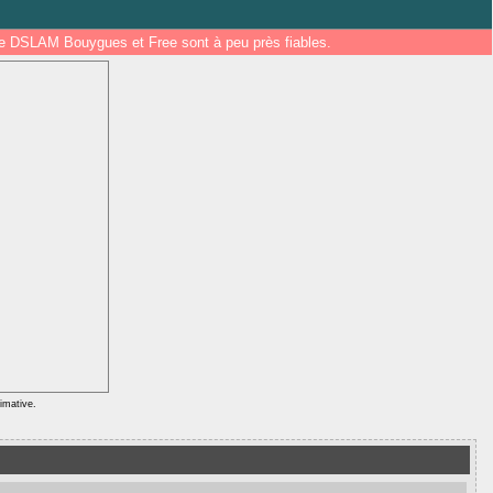
 de DSLAM Bouygues et Free sont à peu près fiables.
ximative.