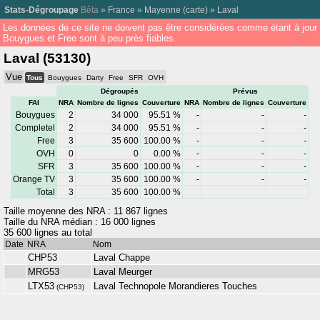
Stats-Dégroupage
Bêta
»
France
»
Mayenne
(
carte
) »
Laval
Les données de ce site ne doivent pas être considérées comme étant à jour
Bouygues et Free sont à peu près fiables.
Laval (53130)
Vue
Tous
Bouygues
Darty
Free
SFR
OVH
Dégroupés
Prévus
FAI
NRA
Nombre de lignes
Couverture
NRA
Nombre de lignes
Couverture
Bouygues
2
34 000
95.51 %
-
-
-
Completel
2
34 000
95.51 %
-
-
-
Free
3
35 600
100.00 %
-
-
-
OVH
0
0
0.00 %
-
-
-
SFR
3
35 600
100.00 %
-
-
-
Orange TV
3
35 600
100.00 %
-
-
-
Total
3
35 600
100.00 %
Taille moyenne des NRA : 11 867 lignes
Taille du NRA médian : 16 000 lignes
35 600 lignes au total
Date
NRA
Nom
CHP53
Laval Chappe
MRG53
Laval Meurger
LTX53
Laval Technopole Morandieres Touches
(
CHP53
)