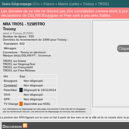
Stats-Dégroupage
Bêta
»
France
»
Marne
(
carte
) »
Troissy
»
TRO51
Les données de ce site ne doivent pas être considérées comme étant à jour 
déclarations de DSLAM Bouygues et Free sont à peu près fiables.
NRA TRO51 - 51585TRO
Troissy
situé à Troissy (51585)
Nombre de lignes : 550
Données du recensement de 1999 pour Troissy :
Population
832
Clique
Ménages
-
Couverture :
Troissy et alentours
Marque de(s) DSLAM FT : Inconnue
TRO51 sur Ariase
TRO51 sur DegroupTest
TRO51 sur François04
TRO51 sur Free-Réseau
FAI
État
Bouygues
Non dégroupé
Completel
Non dégroupé
Free/
Alice
Dégroupé le 18/11/2014
OVH
Non dégroupé
SFR
Non dégroupé
TV Orange
disponible par ADSL
Les informations de dégroupage de cette page sont fournies à titre indicatif et n'engagent
pas les fournisseurs d'accès. Les prévisions de dégroupage ne sont pas des promesses.
La position des NRA figurant sur la carte se fait à partir de leur nom et de la ville où ils se situent donc la 
Discussion