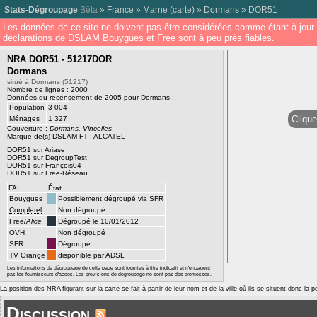
Stats-Dégroupage
Bêta
»
France
»
Marne
(
carte
) »
Dormans
»
DOR51
Les données de ce site ne doivent pas être considérées comme étant à jour 
déclarations de DSLAM Bouygues et Free sont à peu près fiables.
NRA DOR51 - 51217DOR
Dormans
situé à Dormans (51217)
Nombre de lignes : 2000
Données du recensement de 2005 pour Dormans :
Population
3 004
Clique
Ménages
1 327
Couverture :
Dormans, Vincelles
Marque de(s) DSLAM FT : ALCATEL
DOR51 sur Ariase
DOR51 sur DegroupTest
DOR51 sur François04
DOR51 sur Free-Réseau
FAI
État
Bouygues
Possiblement dégroupé via SFR
Completel
Non dégroupé
Free/
Alice
Dégroupé le 10/01/2012
OVH
Non dégroupé
SFR
Dégroupé
TV Orange
disponible par ADSL
Les informations de dégroupage de cette page sont fournies à titre indicatif et n'engagent
pas les fournisseurs d'accès. Les prévisions de dégroupage ne sont pas des promesses.
La position des NRA figurant sur la carte se fait à partir de leur nom et de la ville où ils se situent donc la 
Discussion