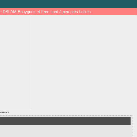
 de DSLAM Bouygues et Free sont à peu près fiables.
ximative.