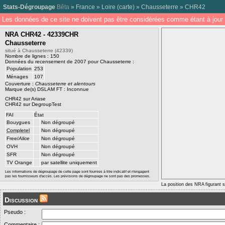
Stats-Dégroupage
Bêta
»
France
»
Loire
(
carte
) »
Chausseterre
»
CHR42
Les données de ce site ne doivent pas être considérées comme étant à jour 
NRA CHR42 - 42339CHR
Chausseterre
situé à Chausseterre (42339)
Nombre de lignes : 150
Données du recensement de 2007 pour Chausseterre :
Population
253
Ménages
107
Couverture :
Chausseterre et alentours
Marque de(s) DSLAM FT : Inconnue
CHR42 sur Ariase
CHR42 sur DegroupTest
FAI
État
Bouygues
Non dégroupé
Completel
Non dégroupé
Free/
Alice
Non dégroupé
OVH
Non dégroupé
SFR
Non dégroupé
TV Orange
par satellite uniquement
Les informations de dégroupage de cette page sont fournies à titre indicatif et n'engagent
pas les fournisseurs d'accès. Les prévisions de dégroupage ne sont pas des promesses.
La position des NRA figurant su
Discussion
Pseudo :
Commentaire :