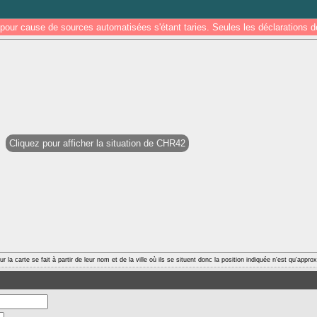
pour cause de sources automatisées s'étant taries. Seules les déclarations
Cliquez pour afficher la situation de CHR42
r la carte se fait à partir de leur nom et de la ville où ils se situent donc la position indiquée n'est qu'appro