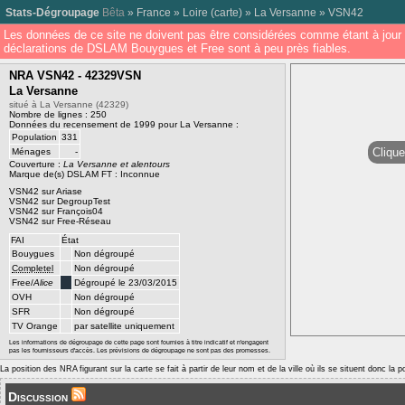
Stats-Dégroupage
Bêta
»
France
»
Loire
(
carte
) »
La Versanne
»
VSN42
Les données de ce site ne doivent pas être considérées comme étant à jour 
déclarations de DSLAM Bouygues et Free sont à peu près fiables.
NRA VSN42 - 42329VSN
La Versanne
situé à La Versanne (42329)
Nombre de lignes : 250
Données du recensement de 1999 pour La Versanne :
Population
331
Clique
Ménages
-
Couverture :
La Versanne et alentours
Marque de(s) DSLAM FT : Inconnue
VSN42 sur Ariase
VSN42 sur DegroupTest
VSN42 sur François04
VSN42 sur Free-Réseau
FAI
État
Bouygues
Non dégroupé
Completel
Non dégroupé
Free/
Alice
Dégroupé le 23/03/2015
OVH
Non dégroupé
SFR
Non dégroupé
TV Orange
par satellite uniquement
Les informations de dégroupage de cette page sont fournies à titre indicatif et n'engagent
pas les fournisseurs d'accès. Les prévisions de dégroupage ne sont pas des promesses.
La position des NRA figurant sur la carte se fait à partir de leur nom et de la ville où ils se situent donc la 
Discussion