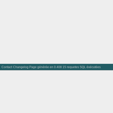
Contact
Changelog
Page générée en 0.408 15 requetes SQL éxécutées