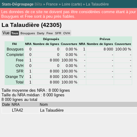
Stats-Dégroupage
Bêta
»
France
»
Loire
(
carte
) »
La Talaudière
Les données de ce site ne doivent pas être considérées comme étant à jour
Bouygues et Free sont à peu près fiables.
La Talaudière (42305)
Vue
Tous
Bouygues
Darty
Free
SFR
OVH
Dégroupés
Prévus
FAI
NRA
Nombre de lignes
Couverture
NRA
Nombre de lignes
Couverture
Bouygues
0
0
0.00 %
1
8 000
100.00 %
Completel
0
0
0.00 %
-
-
-
Free
1
8 000
100.00 %
-
-
-
OVH
0
0
0.00 %
-
-
-
SFR
1
8 000
100.00 %
-
-
-
Orange TV
1
8 000
100.00 %
-
-
-
Total
1
8 000
100.00 %
Taille moyenne des NRA : 8 000 lignes
Taille du NRA médian : 8 000 lignes
8 000 lignes au total
Date
NRA
Nom
LTA42
La Talaudière