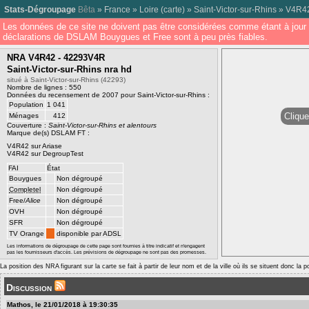
Stats-Dégroupage
Bêta
»
France
»
Loire
(
carte
) »
Saint-Victor-sur-Rhins
»
V4R4
Les données de ce site ne doivent pas être considérées comme étant à jour 
déclarations de DSLAM Bouygues et Free sont à peu près fiables.
NRA V4R42 - 42293V4R
Saint-Victor-sur-Rhins nra hd
situé à Saint-Victor-sur-Rhins (42293)
Nombre de lignes : 550
Données du recensement de 2007 pour Saint-Victor-sur-Rhins :
Population
1 041
Clique
Ménages
412
Couverture :
Saint-Victor-sur-Rhins et alentours
Marque de(s) DSLAM FT :
V4R42 sur Ariase
V4R42 sur DegroupTest
FAI
État
Bouygues
Non dégroupé
Completel
Non dégroupé
Free/
Alice
Non dégroupé
OVH
Non dégroupé
SFR
Non dégroupé
TV Orange
disponible par ADSL
Les informations de dégroupage de cette page sont fournies à titre indicatif et n'engagent
pas les fournisseurs d'accès. Les prévisions de dégroupage ne sont pas des promesses.
La position des NRA figurant sur la carte se fait à partir de leur nom et de la ville où ils se situent donc la 
Discussion
Mathos, le 21/01/2018 à 19:30:35