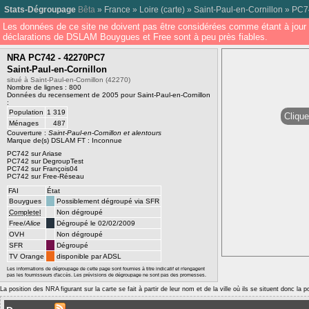
Stats-Dégroupage
Bêta
»
France
»
Loire
(
carte
) »
Saint-Paul-en-Cornillon
»
PC7
Les données de ce site ne doivent pas être considérées comme étant à jour 
déclarations de DSLAM Bouygues et Free sont à peu près fiables.
NRA PC742 - 42270PC7
Saint-Paul-en-Cornillon
situé à Saint-Paul-en-Cornillon (42270)
Nombre de lignes : 800
Données du recensement de 2005 pour Saint-Paul-en-Cornillon
:
Population
1 319
Clique
Ménages
487
Couverture :
Saint-Paul-en-Cornillon et alentours
Marque de(s) DSLAM FT : Inconnue
PC742 sur Ariase
PC742 sur DegroupTest
PC742 sur François04
PC742 sur Free-Réseau
FAI
État
Bouygues
Possiblement dégroupé via SFR
Completel
Non dégroupé
Free/
Alice
Dégroupé le 02/02/2009
OVH
Non dégroupé
SFR
Dégroupé
TV Orange
disponible par ADSL
Les informations de dégroupage de cette page sont fournies à titre indicatif et n'engagent
pas les fournisseurs d'accès. Les prévisions de dégroupage ne sont pas des promesses.
La position des NRA figurant sur la carte se fait à partir de leur nom et de la ville où ils se situent donc la 