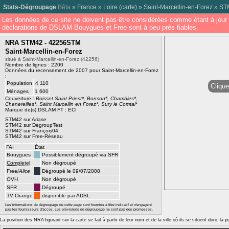
Stats-Dégroupage
Bêta
»
France
»
Loire
(
carte
) »
Saint-Marcellin-en-Forez
»
ST
Les données de ce site ne doivent pas être considérées comme étant à jour 
déclarations de DSLAM Bouygues et Free sont à peu près fiables.
NRA STM42 - 42256STM
Saint-Marcellin-en-Forez
situé à Saint-Marcellin-en-Forez (42256)
Nombre de lignes : 2200
Données du recensement de 2007 pour Saint-Marcellin-en-Forez
:
Population
4 110
Clique
Ménages
1 600
Couverture :
Boisset Saint Priest*, Bonson*, Chambles*,
Chenereilles*, Saint Marcellin en Forez*, Sury le Comtal*
Marque de(s) DSLAM FT : ECI
STM42 sur Ariase
STM42 sur DegroupTest
STM42 sur François04
STM42 sur Free-Réseau
FAI
État
Bouygues
Possiblement dégroupé via SFR
Completel
Non dégroupé
Free/
Alice
Dégroupé le 09/07/2008
OVH
Non dégroupé
SFR
Dégroupé
TV Orange
disponible par ADSL
Les informations de dégroupage de cette page sont fournies à titre indicatif et n'engagent
pas les fournisseurs d'accès. Les prévisions de dégroupage ne sont pas des promesses.
La position des NRA figurant sur la carte se fait à partir de leur nom et de la ville où ils se situent donc la 