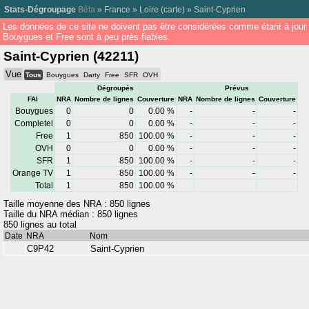
Stats-Dégroupage
Bêta
»
France
»
Loire
(
carte
) »
Saint-Cyprien
Les données de ce site ne doivent pas être considérées comme étant à jour
Bouygues et Free sont à peu près fiables.
Saint-Cyprien (42211)
Vue
Tous
Bouygues
Darty
Free
SFR
OVH
Dégroupés
Prévus
FAI
NRA
Nombre de lignes
Couverture
NRA
Nombre de lignes
Couverture
Bouygues
0
0
0.00 %
-
-
-
Completel
0
0
0.00 %
-
-
-
Free
1
850
100.00 %
-
-
-
OVH
0
0
0.00 %
-
-
-
SFR
1
850
100.00 %
-
-
-
Orange TV
1
850
100.00 %
-
-
-
Total
1
850
100.00 %
Taille moyenne des NRA : 850 lignes
Taille du NRA médian : 850 lignes
850 lignes au total
Date
NRA
Nom
C9P42
Saint-Cyprien