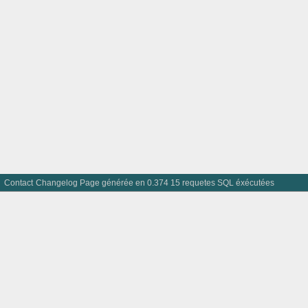
Contact
Changelog
Page générée en 0.374 15 requetes SQL éxécutées