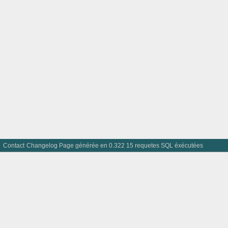
Contact
Changelog
Page générée en 0.322 15 requetes SQL éxécutées