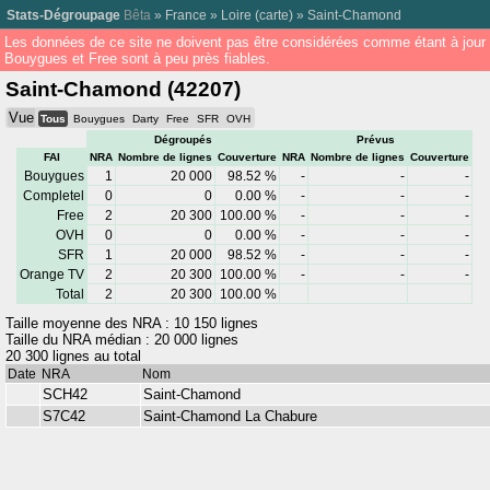
Stats-Dégroupage
Bêta
»
France
»
Loire
(
carte
) »
Saint-Chamond
Les données de ce site ne doivent pas être considérées comme étant à jour
Bouygues et Free sont à peu près fiables.
Saint-Chamond (42207)
Vue
Tous
Bouygues
Darty
Free
SFR
OVH
Dégroupés
Prévus
FAI
NRA
Nombre de lignes
Couverture
NRA
Nombre de lignes
Couverture
Bouygues
1
20 000
98.52 %
-
-
-
Completel
0
0
0.00 %
-
-
-
Free
2
20 300
100.00 %
-
-
-
OVH
0
0
0.00 %
-
-
-
SFR
1
20 000
98.52 %
-
-
-
Orange TV
2
20 300
100.00 %
-
-
-
Total
2
20 300
100.00 %
Taille moyenne des NRA : 10 150 lignes
Taille du NRA médian : 20 000 lignes
20 300 lignes au total
Date
NRA
Nom
SCH42
Saint-Chamond
S7C42
Saint-Chamond La Chabure