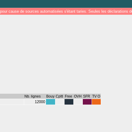
pour cause de sources automatisées s'étant taries. Seules les déclarations
Nb. lignes
Bouy
Cpltl
Free
OVH
SFR
TV O
12000