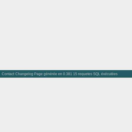
Contact
Changelog
Page générée en 0.381 15 requetes SQL éxécutées