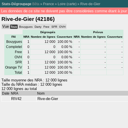
Stats-Dégroupage
Bêta
»
France
»
Loire
(
carte
) »
Rive-de-Gier
Les données de ce site ne doivent pas être considérées comme étant à jour 
Rive-de-Gier (42186)
Vue
Tous
Bouygues
Darty
Free
SFR
OVH
Dégroupés
Prévus
FAI
NRA
Nombre de lignes
Couverture
NRA
Nombre de lignes
Couverture
Bouygues
1
12 000
100.00 %
-
-
-
Completel
0
0
0.00 %
-
-
-
Free
1
12 000
100.00 %
-
-
-
OVH
0
0
0.00 %
-
-
-
SFR
1
12 000
100.00 %
-
-
-
Orange TV
1
12 000
100.00 %
-
-
-
Total
1
12 000
100.00 %
Taille moyenne des NRA : 12 000 lignes
Taille du NRA médian : 12 000 lignes
12 000 lignes au total
Date
NRA
Nom
RIV42
Rive-de-Gier