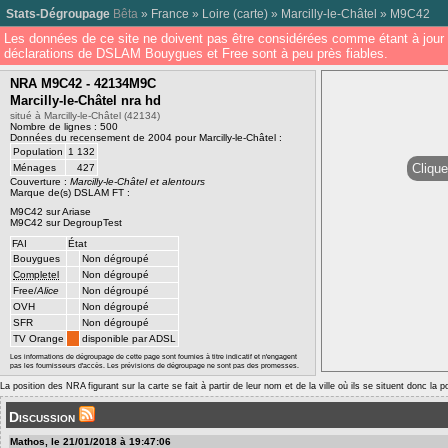
Stats-Dégroupage
Bêta
»
France
»
Loire
(
carte
) »
Marcilly-le-Châtel
»
M9C42
Les données de ce site ne doivent pas être considérées comme étant à jour 
déclarations de DSLAM Bouygues et Free sont à peu près fiables.
NRA M9C42 - 42134M9C
Marcilly-le-Châtel nra hd
situé à Marcilly-le-Châtel (42134)
Nombre de lignes : 500
Données du recensement de 2004 pour Marcilly-le-Châtel :
Population
1 132
Clique
Ménages
427
Couverture :
Marcilly-le-Châtel et alentours
Marque de(s) DSLAM FT :
M9C42 sur Ariase
M9C42 sur DegroupTest
FAI
État
Bouygues
Non dégroupé
Completel
Non dégroupé
Free/
Alice
Non dégroupé
OVH
Non dégroupé
SFR
Non dégroupé
TV Orange
disponible par ADSL
Les informations de dégroupage de cette page sont fournies à titre indicatif et n'engagent
pas les fournisseurs d'accès. Les prévisions de dégroupage ne sont pas des promesses.
La position des NRA figurant sur la carte se fait à partir de leur nom et de la ville où ils se situent donc la 
Discussion
Mathos, le 21/01/2018 à 19:47:06