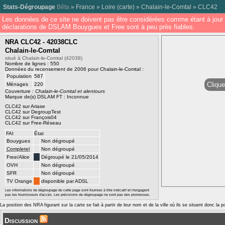
Stats-Dégroupage
Bêta
»
France
»
Loire
(
carte
) »
Chalain-le-Comtal
»
CLC42
Les données de ce site ne doivent pas être considérées comme étant à jour 
déclarations de DSLAM Bouygues et Free sont à peu près fiables.
NRA CLC42 - 42038CLC
Chalain-le-Comtal
situé à Chalain-le-Comtal (42038)
Nombre de lignes : 550
Données du recensement de 2006 pour Chalain-le-Comtal :
Population
587
Clique
Ménages
220
Couverture :
Chalain-le-Comtal et alentours
Marque de(s) DSLAM FT : Inconnue
CLC42 sur Ariase
CLC42 sur DegroupTest
CLC42 sur François04
CLC42 sur Free-Réseau
FAI
État
Bouygues
Non dégroupé
Completel
Non dégroupé
Free/
Alice
Dégroupé le 21/05/2014
OVH
Non dégroupé
SFR
Non dégroupé
TV Orange
disponible par ADSL
Les informations de dégroupage de cette page sont fournies à titre indicatif et n'engagent
pas les fournisseurs d'accès. Les prévisions de dégroupage ne sont pas des promesses.
La position des NRA figurant sur la carte se fait à partir de leur nom et de la ville où ils se situent donc la 
Discussion