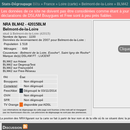
Stats-Dégroupage
Bêta
»
France
»
Loire
(
carte
) »
Belmont-de-la-Loire
»
BLM42
Les données de ce site ne doivent pas être considérées comme étant à jour 
déclarations de DSLAM Bouygues et Free sont à peu près fiables.
NRA BLM42 - 42015BLM
Belmont-de-la-Loire
situé à Belmont-de-la-Loire (42015)
Nombre de lignes : 1100
Données du recensement de 2007 pour Belmont-de-la-Loire :
Population
1 518
Clique
Ménages
649
Couverture :
Belmont de la Loire, Ecoche*, Saint Igny de Roche*
Marque de(s) DSLAM FT : LUCENT
BLM42 sur Ariase
BLM42 sur DegroupTest
BLM42 sur François04
BLM42 sur Free-Réseau
FAI
État
Bouygues
Non dégroupé
Completel
Non dégroupé
Free/
Alice
Dégroupé le 03/11/2014
OVH
Non dégroupé
SFR
Non dégroupé
TV Orange
disponible par ADSL
Les informations de dégroupage de cette page sont fournies à titre indicatif et n'engagent
pas les fournisseurs d'accès. Les prévisions de dégroupage ne sont pas des promesses.
La position des NRA figurant sur la carte se fait à partir de leur nom et de la ville où ils se situent donc la 
Discussion