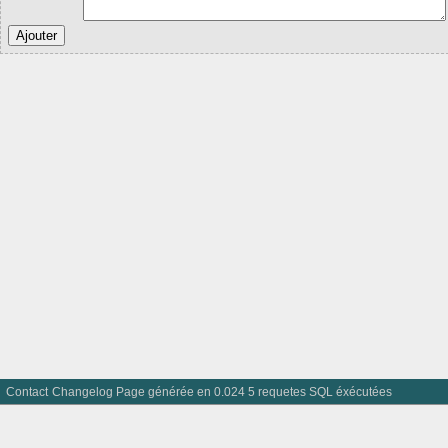
Contact
Changelog
Page générée en 0.024 5 requetes SQL éxécutées