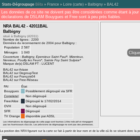
Stats-Dégroupage
Bêta
»
France
»
Loire
(
carte
) »
Balbigny
»
BAL42
Les données de ce site ne doivent pas être considérées comme étant à jour 
déclarations de DSLAM Bouygues et Free sont à peu près fiables.
NRA BAL42 - 42011BAL
Balbigny
situé à Balbigny (42011)
Nombre de lignes : 2200
Données du recensement de 2004 pour Balbigny :
Population
2 587
Clique
Ménages
1 040
Couverture :
Balbigny, Epercieux Saint Paul*, Mizerieux,
Nervieux, Pouilly les Feurs*, Sainte Foy Saint Sulpice*
Marque de(s) DSLAM FT : LUCENT
BAL42 sur Ariase
BAL42 sur DegroupTest
BAL42 sur François04
BAL42 sur Free-Réseau
FAI
État
Bouygues
Possiblement dégroupé via SFR
Completel
Non dégroupé
Free/
Alice
Dégroupé le 17/02/2014
OVH
Non dégroupé
SFR
Dégroupé
TV Orange
disponible par ADSL
Les informations de dégroupage de cette page sont fournies à titre indicatif et n'engagent
pas les fournisseurs d'accès. Les prévisions de dégroupage ne sont pas des promesses.
La position des NRA figurant sur la carte se fait à partir de leur nom et de la ville où ils se situent donc la 