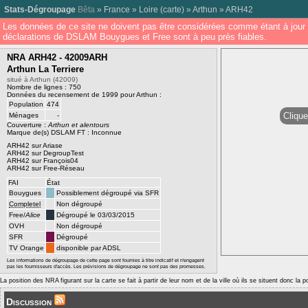
Stats-Dégroupage
Bêta
»
France
»
Loire
(
carte
) »
Arthun
»
ARH42
Les données de ce site ne doivent pas être considérées comme étant à jour 
déclarations de DSLAM Bouygues et Free sont à peu près fiables.
NRA ARH42 - 42009ARH
Arthun La Terriere
situé à Arthun (42009)
Nombre de lignes : 750
Données du recensement de 1999 pour Arthun :
Population
474
Clique
Ménages
-
Couverture :
Arthun et alentours
Marque de(s) DSLAM FT : Inconnue
ARH42 sur Ariase
ARH42 sur DegroupTest
ARH42 sur François04
ARH42 sur Free-Réseau
FAI
État
Bouygues
Possiblement dégroupé via SFR
Completel
Non dégroupé
Free/
Alice
Dégroupé le 03/03/2015
OVH
Non dégroupé
SFR
Dégroupé
TV Orange
disponible par ADSL
Les informations de dégroupage de cette page sont fournies à titre indicatif et n'engagent
pas les fournisseurs d'accès. Les prévisions de dégroupage ne sont pas des promesses.
La position des NRA figurant sur la carte se fait à partir de leur nom et de la ville où ils se situent donc la 
Discussion