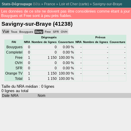
Stats-Dégroupage
Bêta
»
France
»
Loir et Cher
(
carte
) »
Savigny-sur-Braye
Les données de ce site ne doivent pas être considérées comme étant à jour
Bouygues et Free sont à peu près fiables.
Savigny-sur-Braye (41238)
Vue
Tous
Bouygues
Darty
Free
SFR
OVH
Dégroupés
Prévus
FAI
NRA
Nombre de lignes
Couverture
NRA
Nombre de lignes
Couverture
Bouygues
0
0
0.00 %
-
-
-
Completel
0
0
0.00 %
-
-
-
Free
1
1 150
100.00 %
-
-
-
OVH
0
0
0.00 %
-
-
-
SFR
0
0
0.00 %
-
-
-
Orange TV
1
1 150
100.00 %
-
-
-
Total
1
1 150
100.00 %
Taille du NRA médian : 0 lignes
0 lignes au total
Date
NRA
Nom