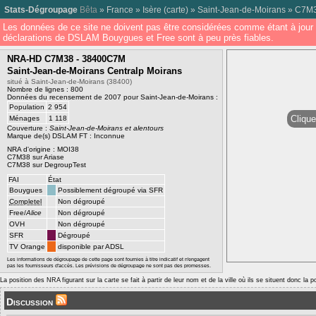
Stats-Dégroupage
Bêta
»
France
»
Isère
(
carte
) »
Saint-Jean-de-Moirans
»
C7M
Les données de ce site ne doivent pas être considérées comme étant à jour 
déclarations de DSLAM Bouygues et Free sont à peu près fiables.
NRA-HD C7M38 - 38400C7M
Saint-Jean-de-Moirans Centralp Moirans
situé à Saint-Jean-de-Moirans (38400)
Nombre de lignes : 800
Données du recensement de 2007 pour Saint-Jean-de-Moirans :
Population
2 954
Clique
Ménages
1 118
Couverture :
Saint-Jean-de-Moirans et alentours
Marque de(s) DSLAM FT : Inconnue
NRA d'origine :
MOI38
C7M38 sur Ariase
C7M38 sur DegroupTest
FAI
État
Bouygues
Possiblement dégroupé via SFR
Completel
Non dégroupé
Free/
Alice
Non dégroupé
OVH
Non dégroupé
SFR
Dégroupé
TV Orange
disponible par ADSL
Les informations de dégroupage de cette page sont fournies à titre indicatif et n'engagent
pas les fournisseurs d'accès. Les prévisions de dégroupage ne sont pas des promesses.
La position des NRA figurant sur la carte se fait à partir de leur nom et de la ville où ils se situent donc la 
Discussion