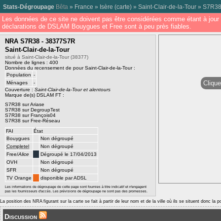
Stats-Dégroupage
Bêta
»
France
»
Isère
(
carte
) »
Saint-Clair-de-la-Tour
»
S7R3
Les données de ce site ne doivent pas être considérées comme étant à jour 
déclarations de DSLAM Bouygues et Free sont à peu près fiables.
NRA S7R38 - 38377S7R
Saint-Clair-de-la-Tour
situé à Saint-Clair-de-la-Tour (38377)
Nombre de lignes : 400
Données du recensement de pour Saint-Clair-de-la-Tour :
Population
-
Clique
Ménages
-
Couverture :
Saint-Clair-de-la-Tour et alentours
Marque de(s) DSLAM FT :
S7R38 sur Ariase
S7R38 sur DegroupTest
S7R38 sur François04
S7R38 sur Free-Réseau
FAI
État
Bouygues
Non dégroupé
Completel
Non dégroupé
Free/
Alice
Dégroupé le 17/04/2013
OVH
Non dégroupé
SFR
Non dégroupé
TV Orange
disponible par ADSL
Les informations de dégroupage de cette page sont fournies à titre indicatif et n'engagent
pas les fournisseurs d'accès. Les prévisions de dégroupage ne sont pas des promesses.
La position des NRA figurant sur la carte se fait à partir de leur nom et de la ville où ils se situent donc la 
Discussion