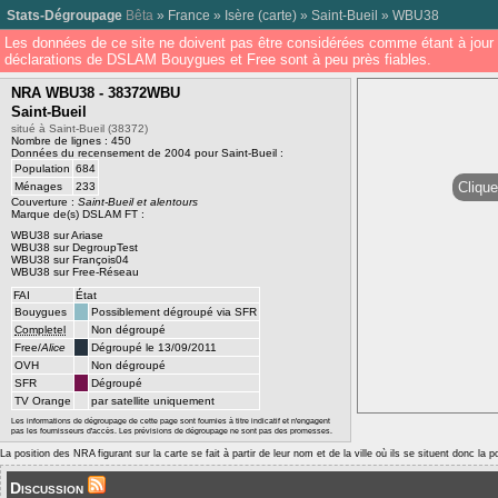
Stats-Dégroupage
Bêta
»
France
»
Isère
(
carte
) »
Saint-Bueil
»
WBU38
Les données de ce site ne doivent pas être considérées comme étant à jour 
déclarations de DSLAM Bouygues et Free sont à peu près fiables.
NRA WBU38 - 38372WBU
Saint-Bueil
situé à Saint-Bueil (38372)
Nombre de lignes : 450
Données du recensement de 2004 pour Saint-Bueil :
Population
684
Clique
Ménages
233
Couverture :
Saint-Bueil et alentours
Marque de(s) DSLAM FT :
WBU38 sur Ariase
WBU38 sur DegroupTest
WBU38 sur François04
WBU38 sur Free-Réseau
FAI
État
Bouygues
Possiblement dégroupé via SFR
Completel
Non dégroupé
Free/
Alice
Dégroupé le 13/09/2011
OVH
Non dégroupé
SFR
Dégroupé
TV Orange
par satellite uniquement
Les informations de dégroupage de cette page sont fournies à titre indicatif et n'engagent
pas les fournisseurs d'accès. Les prévisions de dégroupage ne sont pas des promesses.
La position des NRA figurant sur la carte se fait à partir de leur nom et de la ville où ils se situent donc la 
Discussion