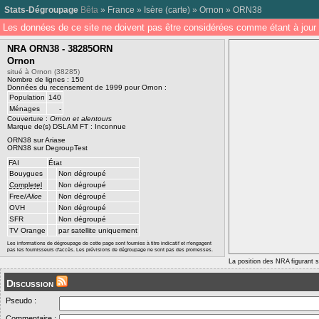
Stats-Dégroupage
Bêta
»
France
»
Isère
(
carte
) »
Ornon
»
ORN38
Les données de ce site ne doivent pas être considérées comme étant à jour 
NRA ORN38 - 38285ORN
Ornon
situé à Ornon (38285)
Nombre de lignes : 150
Données du recensement de 1999 pour Ornon :
Population
140
Ménages
-
Couverture :
Ornon et alentours
Marque de(s) DSLAM FT : Inconnue
ORN38 sur Ariase
ORN38 sur DegroupTest
FAI
État
Bouygues
Non dégroupé
Completel
Non dégroupé
Free/
Alice
Non dégroupé
OVH
Non dégroupé
SFR
Non dégroupé
TV Orange
par satellite uniquement
Les informations de dégroupage de cette page sont fournies à titre indicatif et n'engagent
pas les fournisseurs d'accès. Les prévisions de dégroupage ne sont pas des promesses.
La position des NRA figurant su
Discussion
Pseudo :
Commentaire :