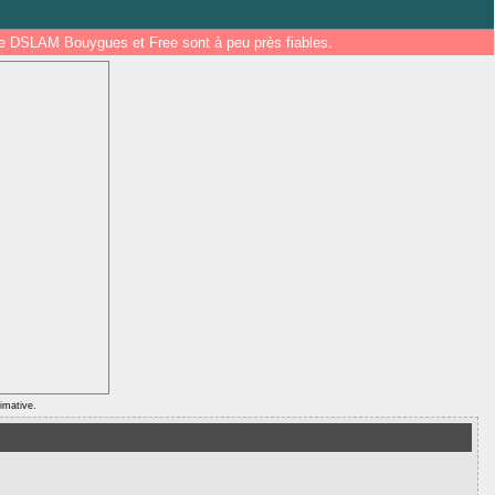
 de DSLAM Bouygues et Free sont à peu près fiables.
ximative.