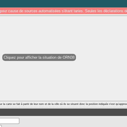
pour cause de sources automatisées s'étant taries. Seules les déclarations
Cliquez pour afficher la situation de ORN38
r la carte se fait à partir de leur nom et de la ville où ils se situent donc la position indiquée n'est qu'appro