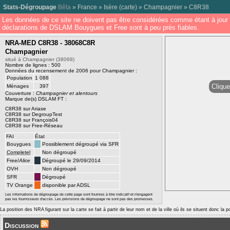
Stats-Dégroupage
Bêta
»
France
»
Isère
(
carte
) »
Champagnier
»
C8R38
Les données de ce site ne doivent pas être considérées comme étant à jour 
déclarations de DSLAM Bouygues et Free sont à peu près fiables.
NRA-MED C8R38 - 38068C8R
Champagnier
situé à Champagnier (38068)
Nombre de lignes : 500
Données du recensement de 2006 pour Champagnier :
Population
1 088
Clique
Ménages
397
Couverture :
Champagnier et alentours
Marque de(s) DSLAM FT :
C8R38 sur Ariase
C8R38 sur DegroupTest
C8R38 sur François04
C8R38 sur Free-Réseau
FAI
État
Bouygues
Possiblement dégroupé via SFR
Completel
Non dégroupé
Free/
Alice
Dégroupé le 29/09/2014
OVH
Non dégroupé
SFR
Dégroupé
TV Orange
disponible par ADSL
Les informations de dégroupage de cette page sont fournies à titre indicatif et n'engagent
pas les fournisseurs d'accès. Les prévisions de dégroupage ne sont pas des promesses.
La position des NRA figurant sur la carte se fait à partir de leur nom et de la ville où ils se situent donc la 
Discussion