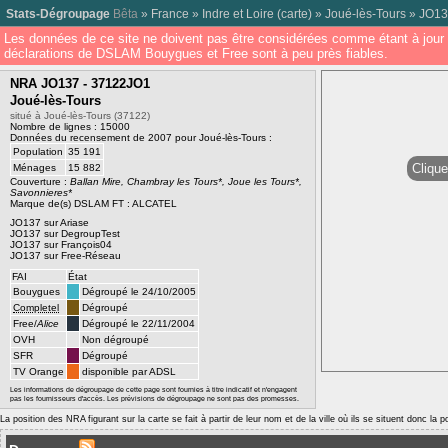
Stats-Dégroupage
Bêta
»
France
»
Indre et Loire
(
carte
) »
Joué-lès-Tours
»
JO13
Les données de ce site ne doivent pas être considérées comme étant à jour 
déclarations de DSLAM Bouygues et Free sont à peu près fiables.
NRA JO137 - 37122JO1
Joué-lès-Tours
situé à Joué-lès-Tours (37122)
Nombre de lignes : 15000
Données du recensement de 2007 pour Joué-lès-Tours :
Population
35 191
Clique
Ménages
15 882
Couverture :
Ballan Mire, Chambray les Tours*, Joue les Tours*,
Savonnieres*
Marque de(s) DSLAM FT : ALCATEL
JO137 sur Ariase
JO137 sur DegroupTest
JO137 sur François04
JO137 sur Free-Réseau
FAI
État
Bouygues
Dégroupé le 24/10/2005
Completel
Dégroupé
Free/
Alice
Dégroupé le 22/11/2004
OVH
Non dégroupé
SFR
Dégroupé
TV Orange
disponible par ADSL
Les informations de dégroupage de cette page sont fournies à titre indicatif et n'engagent
pas les fournisseurs d'accès. Les prévisions de dégroupage ne sont pas des promesses.
La position des NRA figurant sur la carte se fait à partir de leur nom et de la ville où ils se situent donc la 