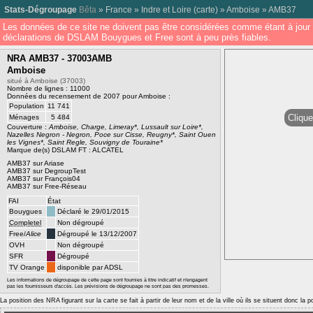
Stats-Dégroupage
Bêta
»
France
»
Indre et Loire
(
carte
) »
Amboise
»
AMB37
Les données de ce site ne doivent pas être considérées comme étant à jour 
déclarations de DSLAM Bouygues et Free sont à peu près fiables.
NRA AMB37 - 37003AMB
Amboise
situé à Amboise (37003)
Nombre de lignes : 11000
Données du recensement de 2007 pour Amboise :
Population
11 741
Clique
Ménages
5 484
Couverture :
Amboise, Charge, Limeray*, Lussault sur Loire*,
Nazelles Negron - Negron, Poce sur Cisse, Reugny*, Saint Ouen
les Vignes*, Saint Regle, Souvigny de Touraine*
Marque de(s) DSLAM FT : ALCATEL
AMB37 sur Ariase
AMB37 sur DegroupTest
AMB37 sur François04
AMB37 sur Free-Réseau
FAI
État
Bouygues
Déclaré le 29/01/2015
Completel
Non dégroupé
Free/
Alice
Dégroupé le 13/12/2007
OVH
Non dégroupé
SFR
Dégroupé
TV Orange
disponible par ADSL
Les informations de dégroupage de cette page sont fournies à titre indicatif et n'engagent
pas les fournisseurs d'accès. Les prévisions de dégroupage ne sont pas des promesses.
La position des NRA figurant sur la carte se fait à partir de leur nom et de la ville où ils se situent donc la 