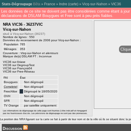
Stats-Dégroupage
Bêta
»
France
»
Indre
(
carte
) »
Vicq-sur-Nahon
»
VIC36
Les données de ce site ne doivent pas être considérées comme étant à jour 
déclarations de DSLAM Bouygues et Free sont à peu près fiables.
NRA VIC36 - 36237VIC
Vicq-sur-Nahon
situé à Vicq-sur-Nahon (36237)
Nombre de lignes : 550
Données du recensement de 2006 pour Vicq-sur-Nahon :
Population
765
Clique
Ménages
353
Couverture :
Vicq-sur-Nahon et alentours
Marque de(s) DSLAM FT : Inconnue
VIC36 sur Ariase
VIC36 sur DegroupTest
VIC36 sur François04
VIC36 sur Free-Réseau
FAI
État
Bouygues
Non dégroupé
Completel
Non dégroupé
Free/
Alice
Dégroupé le 18/05/2020
OVH
Non dégroupé
SFR
Non dégroupé
TV Orange
par satellite uniquement
Les informations de dégroupage de cette page sont fournies à titre indicatif et n'engagent
pas les fournisseurs d'accès. Les prévisions de dégroupage ne sont pas des promesses.
La position des NRA figurant sur la carte se fait à partir de leur nom et de la ville où ils se situent donc la 
Discussion